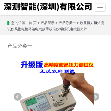
Toggle
naviga
您的位置：
>
>
> 数显扭力扭矩测
首 页
产品展示
产品分类一
试仪风批电枪马达电动扳手校准仪螺丝机电批扭力计
产品分类一