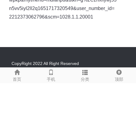
n5vv5iyl2ll2q1651717320549&user_number_id=
2212373062796&scm=1028.1.1.20001
CopyRight 2022 All Right Reserved
深测智能(深圳)有限公司
分类
首页
手机
顶部
粤ICP备2022053817号
销售热线：
13530550769
王小姐
工程热线：13925245597 谢先生
邮箱：179524822@qq.com
地址：深圳市宝安区石岩街道明金海第二工业园A1栋5
楼